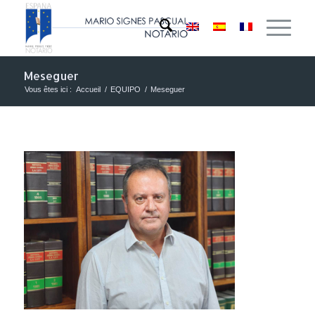
Meseguer
Vous êtes ici :
Accueil
/
EQUIPO
/
Meseguer