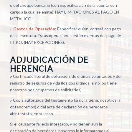
o del cheque bancario (con especificación de la cuenta con
cargo a la cual se emite). HAY LIMITACIONES AL PAGO EN
METÁLICO.
.- Gastos de Operación:
Especificar quién correrá con pago
de la escritura. Estas operaciones están exentas del pago de
I.T.P.O. (HAY EXCEPCIONES).
ADJUDICACIÓN DE
HERENCIA
.- Certificado literal de defunción, de últimas voluntades y del
registro de seguros de vida (los dos últimos, si no los tiene,
nosotros nos ocupamos de solicitarlos).
.- Copia autorizada del testamento (si no la tiene, nosotros la
obtendremos) o del acta de declaración de herederos
abintestato, en su caso.
Si el causante falleció intestado, y no tienen aún la
declaración de herederos, nosotros lo informaremos al