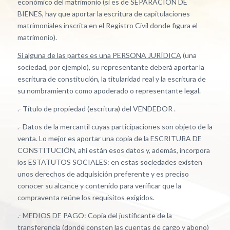
económico del matrimonio (si es de SEPARACIÓN DE
BIENES, hay que aportar la escritura de capitulaciones
matrimoniales inscrita en el Registro Civil donde figura el
matrimonio).
Si alguna de las partes es una PERSONA JURÍDICA
(una
sociedad, por ejemplo), su representante deberá aportar la
escritura de constitución, la titularidad real y la escritura de
su nombramiento como apoderado o representante legal.
.- Título de propiedad (escritura) del VENDEDOR .
.- Datos de la mercantil cuyas participaciones son objeto de la
venta. Lo mejor es aportar una copia de la ESCRITURA DE
CONSTITUCIÓN, ahí están esos datos y, además, incorpora
los ESTATUTOS SOCIALES: en estas sociedades existen
unos derechos de adquisición preferente y es preciso
conocer su alcance y contenido para verificar que la
compraventa reúne los requisitos exigidos.
.- MEDIOS DE PAGO: Copia del justificante de la
transferencia (donde consten las cuentas de cargo y abono)