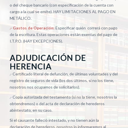
o del cheque bancario (con especificación de la cuenta con
cargo a la cual se emite). HAY LIMITACIONES AL PAGO EN
METÁLICO.
.- Gastos de Operación:
Especificar quién correrá con pago
de la escritura. Estas operaciones están exentas del pago de
I.T.P.O. (HAY EXCEPCIONES).
ADJUDICACIÓN DE
HERENCIA
.- Certificado literal de defunción, de últimas voluntades y del
registro de seguros de vida (los dos últimos, si no los tiene,
nosotros nos ocupamos de solicitarlos).
.- Copia autorizada del testamento (si no la tiene, nosotros la
obtendremos) o del acta de declaración de herederos
abintestato, en su caso.
Si el causante falleció intestado, y no tienen aún la
declaración de herederos, nosotros lo informaremos al