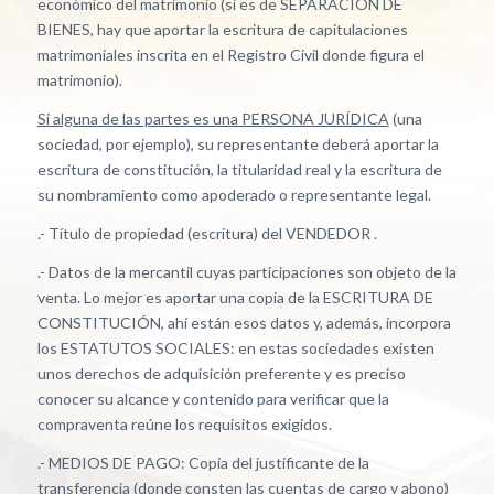
económico del matrimonio (si es de SEPARACIÓN DE
BIENES, hay que aportar la escritura de capitulaciones
matrimoniales inscrita en el Registro Civil donde figura el
matrimonio).
Si alguna de las partes es una PERSONA JURÍDICA
(una
sociedad, por ejemplo), su representante deberá aportar la
escritura de constitución, la titularidad real y la escritura de
su nombramiento como apoderado o representante legal.
.- Título de propiedad (escritura) del VENDEDOR .
.- Datos de la mercantil cuyas participaciones son objeto de la
venta. Lo mejor es aportar una copia de la ESCRITURA DE
CONSTITUCIÓN, ahí están esos datos y, además, incorpora
los ESTATUTOS SOCIALES: en estas sociedades existen
unos derechos de adquisición preferente y es preciso
conocer su alcance y contenido para verificar que la
compraventa reúne los requisitos exigidos.
.- MEDIOS DE PAGO: Copia del justificante de la
transferencia (donde consten las cuentas de cargo y abono)