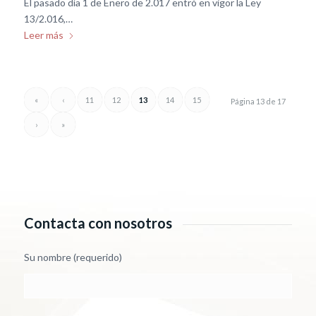
El pasado día 1 de Enero de 2.017 entró en vigor la Ley
13/2.016,…
Leer más
«
‹
11
12
13
14
15
Página 13 de 17
›
»
Contacta con nosotros
Su nombre (requerido)