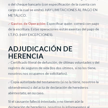
o del cheque bancario (con especificación de la cuenta con
cargo a la cual se emite). HAY LIMITACIONES AL PAGO EN
METÁLICO.
.- Gastos de Operación:
Especificar quién correrá con pago
de la escritura. Estas operaciones están exentas del pago de
I.T.P.O. (HAY EXCEPCIONES).
ADJUDICACIÓN DE
HERENCIA
.- Certificado literal de defunción, de últimas voluntades y del
registro de seguros de vida (los dos últimos, si no los tiene,
nosotros nos ocupamos de solicitarlos).
.- Copia autorizada del testamento (si no la tiene, nosotros la
obtendremos) o del acta de declaración de herederos
abintestato, en su caso.
Si el causante falleció intestado, y no tienen aún la
declaración de herederos, nosotros lo informaremos al