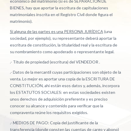
económico del matrimonio (si es de SEPARACIÓN DE
BIENES, hay que aportar la escritura de capitulaciones
matrimoniales inscrita en el Registro Civil donde figura el
matrimonio).
Si alguna de las partes es una PERSONA JURÍDICA
(una
sociedad, por ejemplo), su representante deberá aportar la
escritura de constitución, la titularidad real y la escritura de
su nombramiento como apoderado o representante legal.
.- Título de propiedad (escritura) del VENDEDOR .
.- Datos de la mercantil cuyas participaciones son objeto de la
venta. Lo mejor es aportar una copia de la ESCRITURA DE
CONSTITUCIÓN, ahí están esos datos y, además, incorpora
los ESTATUTOS SOCIALES: en estas sociedades existen
unos derechos de adquisición preferente y es preciso
conocer su alcance y contenido para verificar que la
compraventa reúne los requisitos exigidos.
.- MEDIOS DE PAGO: Copia del justificante de la
transferencia (donde consten las cuentas de cargo y abono)