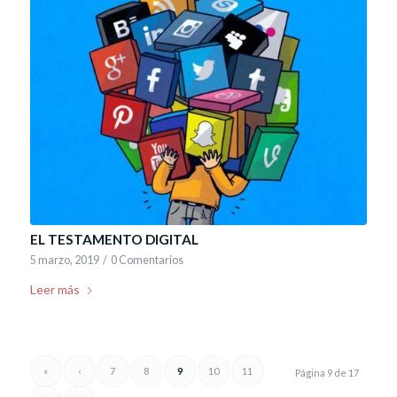
EL TESTAMENTO DIGITAL
5 marzo, 2019
/
0 Comentarios
Leer más
«
‹
7
8
9
10
11
Página 9 de 17