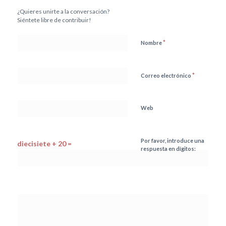
¿Quieres unirte a la conversación?
Siéntete libre de contribuir!
*
Nombre
*
Correo electrónico
Web
Por favor, introduce una
diecisiete + 20 =
respuesta en dígitos: