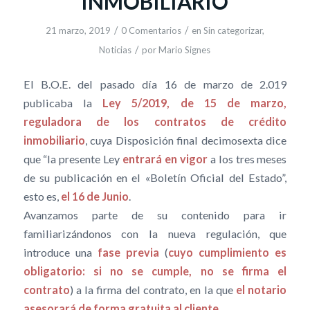
INMOBILIARIO
/
/
21 marzo, 2019
0 Comentarios
en
Sin categorizar
,
/
Noticias
por
Mario Signes
El B.O.E. del pasado día 16 de marzo de 2.019
publicaba la
Ley 5/2019, de 15 de marzo,
reguladora de los contratos de crédito
inmobiliario
, cuya Disposición final decimosexta dice
que “la presente Ley
entrará en vigor
a los tres meses
de su publicación en el «Boletín Oficial del Estado”,
esto es,
el 16 de Junio
.
Avanzamos parte de su contenido para ir
familiarizándonos con la nueva regulación, que
introduce una
fase previa
(
cuyo cumplimiento es
obligatorio: si no se cumple, no se firma el
contrato
) a la firma del contrato, en la que
el notario
asesorará de forma gratuita al cliente
.