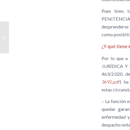
Pues bien, 
PENITENCIAL
desprenderse 
EL REY FELIPE VI
como posibili
RENUNCIA A LA
HERENCIA DE SU
¿Y qué tiene
PADRE
Por lo que a
JURÍDICA Y F
463/2.020, d
36
92.pdf
) ha
estas circunst
.- La función 
quedar garan
enfermedad y 
despacho notar