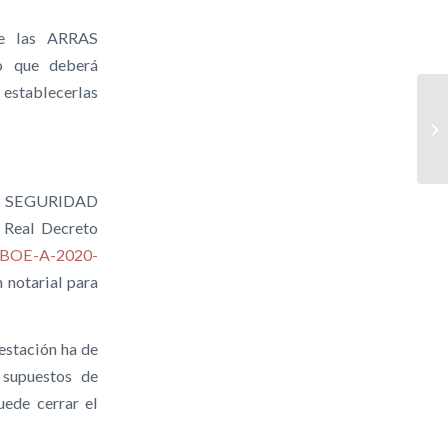
ue las ARRAS
o que deberá
 establecerlas
 DE SEGURIDAD
 Real Decreto
s/BOE-A-2020-
 notarial para
restación ha de
 supuestos de
uede cerrar el