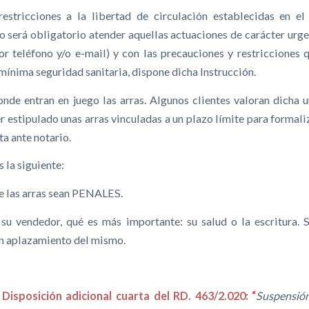
restricciones a la libertad de circulación establecidas en e
o será obligatorio atender aquellas actuaciones de carácter urge
or teléfono y/o e-mail) y con las precauciones y restricciones q
ínima seguridad sanitaria, dispone dicha Instrucción.
de entran en juego las arras. Algunos clientes valoran dicha u
 estipulado unas arras vinculadas a un plazo límite para formali
a ante notario.
 la siguiente:
ue las arras sean PENALES.
n su vendedor, qué es más importante: su salud o la escritura.
un aplazamiento del mismo.
a
Disposición adicional cuarta del RD. 463/2.020: “
Suspensión