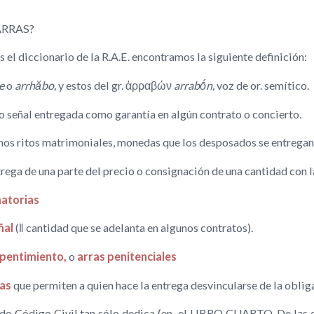
 ARRAS?
 el diccionario de la R.A.E. encontramos la siguiente definición:
e
o
arrhăbo,
y estos del gr. ἀρραβών
arrabṓn,
voz de or. semítico.
 o señal entregada como garantía en algún contrato o concierto.
gunos ritos matrimoniales, monedas que los desposados se entrega
ntrega de una parte del precio o consignación de una cantidad con
atorias
ñal
(‖ cantidad que se adelanta en algunos contratos).
pentimiento,
o
arras penitenciales
as
que permiten a quien hace la entrega desvincularse de la oblig
do Código Civil tan sólo dedica (en el LIBRO CUARTO, De las 