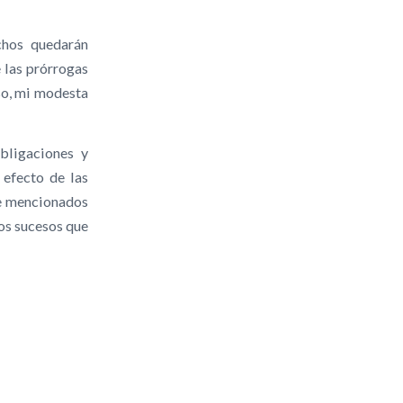
chos quedarán
e las prórrogas
eso, mi modesta
bligaciones y
 efecto de las
e mencionados
los sucesos que