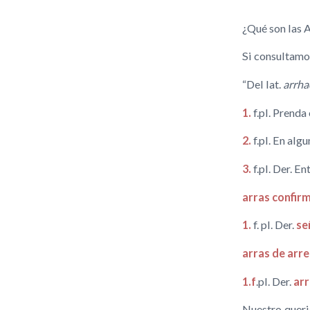
¿Qué son las
Si consultamos
“Del lat.
arrha
1.
f.pl. Prenda
2.
f.pl. En al
3.
f.pl. Der. E
arras
confirm
1.
f. pl. Der.
se
arras
de arre
1.f
.pl. Der.
arr
Nuestro queri