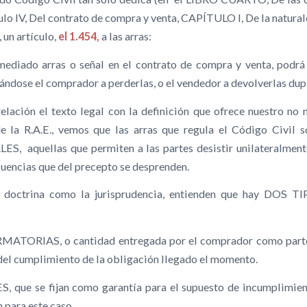
ulo IV, Del contrato de compra y venta, CAPÍTULO I, De la natura
 un artículo,
el 1.454,
a las arras:
mediado arras o señal en el contrato de compra y venta, podrá 
ándose el comprador a perderlas, o el vendedor a devolverlas dup
elación el texto legal con la definición que ofrece nuestro no
e la R.A.E., vemos que las arras que regula el Código Civil
, aquellas que permiten a las partes desistir unilateralment
cuencias que del precepto se desprenden.
a doctrina como la jurisprudencia, entienden que hay DOS
RMATORIAS, o cantidad entregada por el comprador como parte 
del cumplimiento de la obligación llegado el momento.
S, que se fijan como garantía para el supuesto de incumplimie
 para este caso.