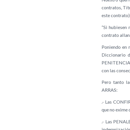
contratos, Tít
este contrato),
“Si hubiesen 
contrato allan
Poniendo en r
Diccionario d
PENITENCIALES
con las conse
Pero tanto l
ARRAS:
.- Las CONFI
que no exime 
.- Las PENALE
indemnización