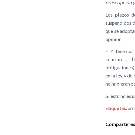
prescripción 
Los plazos d
suspendidos du
que se adoptar
opinión
.- Y tenemos
contratos, TÍ
obligaciones)
en la ley, y d
no hubieran po
Si esto no es 
Etiquetas:
arr
Compartir es