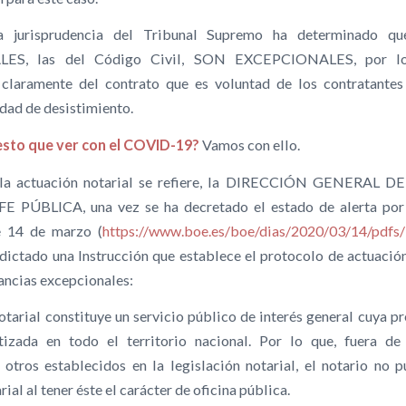
la jurisprudencia del Tribunal Supremo ha determinado q
ES, las del Código Civil, SON EXCEPCIONALES, por l
claramente del contrato que es voluntad de los contratantes
dad de desistimiento.
 esto que ver con el COVID-19?
Vamos con ello.
 la actuación notarial se refiere, la DIRECCIÓN GENERAL
E PÚBLICA, una vez se ha decretado el estado de alerta por
e 14 de marzo (
https://www.boe.es/boe/dias/2020/03/14/pdf
 dictado una Instrucción que establece el protocolo de actuación
ancias excepcionales:
notarial constituye un servicio público de interés general cuya p
tizada en todo el territorio nacional. Por lo que, fuera de
otros establecidos en la legislación notarial, el notario no p
ial al tener éste el carácter de oficina pública.