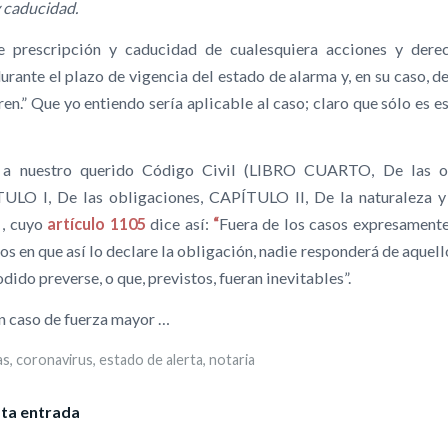
y caducidad.
e prescripción y caducidad de cualesquiera acciones y dere
rante el plazo de vigencia del estado de alarma y, en su caso, d
en.” Que yo entiendo sería aplicable al caso; claro que sólo es 
 a nuestro querido Código Civil (LIBRO CUARTO, De las o
TULO I, De las obligaciones, CAPÍTULO II, De la naturaleza y
 , cuyo
artículo 1105
dice así:
“
Fuera de los casos expresament
e los en que así lo declare la obligación, nadie responderá de aquel
dido preverse, o que, previstos, fueran inevitables”.
un caso de fuerza mayor …
as
,
coronavirus
,
estado de alerta
,
notaria
ta entrada