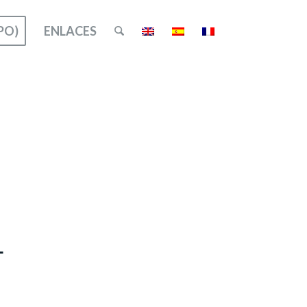
PO)
ENLACES
L