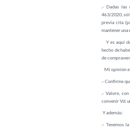
.- Dadas las 
463/2020, sól
previa cita (p
mantener una m
Y es aquí don
hecho de haber
de compravent
Mi opinión es
.- Confirme q
.- Valore, co
convenir Vd. 
Y además:
.-
Tenemos l