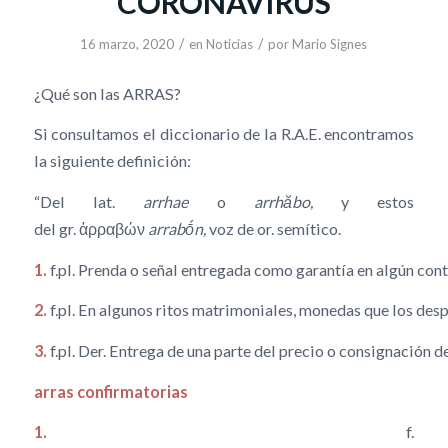
CORONAVIRUS
/
/
16 marzo, 2020
en
Noticias
por
Mario Signes
¿Qué son las ARRAS?
Si consultamos el diccionario de la R.A.E. encontramos
la siguiente definición:
“Del lat.
arrhae
o
arrhăbo,
y estos
del gr. ἀρραβών
arrabṓn,
voz de or. semítico.
1.
f.pl. Prenda o señal entregada como garantía en algún cont
2.
f.pl. En algunos ritos matrimoniales, monedas que los de
3.
f.pl. Der. Entrega de una parte del precio o consignación 
arras
confirmatorias
1.
f.