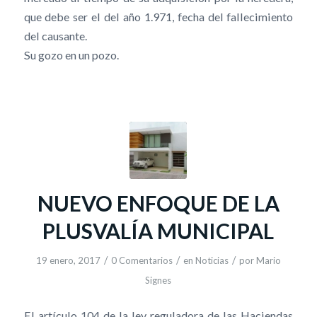
que debe ser el del año 1.971, fecha del fallecimiento
del causante.
Su gozo en un pozo.
NUEVO ENFOQUE DE LA
PLUSVALÍA MUNICIPAL
/
/
/
19 enero, 2017
0 Comentarios
en
Noticias
por
Mario
Signes
El artículo 104 de la ley reguladora de las Haciendas