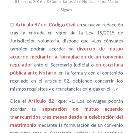
/
/
/
8 febrero, 2016
0 Comentarios
en
Noticias
por
Mario
Signes
El
Artículo 87 del Código Civil
, en su nueva redacción
tras la entrada en vigor de la Ley 15/2015 de
Jurisdicción voluntaria, dispone que: «Los cónyuges
también podrán acordar su
divorcio de mutuo
acuerdo mediante la formulación de un convenio
regulador
ante el Secretario judicial o
en escritura
pública ante Notario
, en la forma y con el contenido
regulado en el artículo 82, debiendo concurrir los
mismos requisitos y circunstancias exigidas en él … «
Dice e
l Artículo 82
que: «1. Los cónyuges podrán
acordar su
separación de mutuo acuerdo
transcurridos tres meses desde la celebración del
matrimonio
mediante la formulación de un convenio
regulador ante el Secretario judicial o en escritura