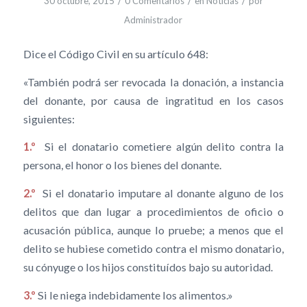
/
/
/
30 octubre, 2015
0 Comentarios
en
Noticias
por
Administrador
Dice el Código Civil en su artículo 648:
«También podrá ser revocada la donación, a instancia
del donante, por causa de ingratitud en los casos
siguientes:
1.º
Si el donatario cometiere algún delito contra la
persona, el honor o los bienes del donante.
2.º
Si el donatario imputare al donante alguno de los
delitos que dan lugar a procedimientos de oficio o
acusación pública, aunque lo pruebe; a menos que el
delito se hubiese cometido contra el mismo donatario,
su cónyuge o los hijos constituídos bajo su autoridad.
3.º
Si le niega indebidamente los alimentos.»