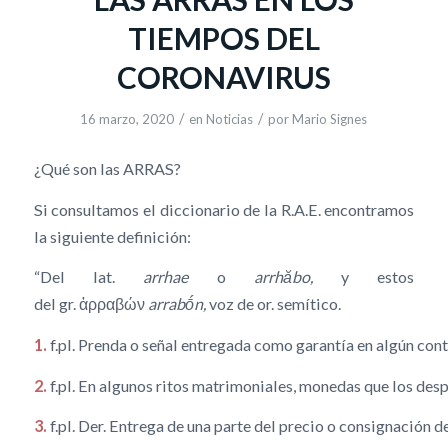
TIEMPOS DEL
CORONAVIRUS
/
/
16 marzo, 2020
en
Noticias
por
Mario Signes
¿Qué son las ARRAS?
Si consultamos el diccionario de la R.A.E. encontramos
la siguiente definición:
“Del lat.
arrhae
o
arrhăbo,
y estos
del gr. ἀρραβών
arrabṓn,
voz de or. semítico.
1.
f.pl. Prenda o señal entregada como garantía en algún cont
2.
f.pl. En algunos ritos matrimoniales, monedas que los de
3.
f.pl. Der. Entrega de una parte del precio o consignación 