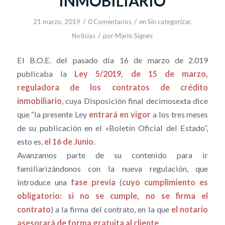
INMOBILIARIO
/
/
21 marzo, 2019
0 Comentarios
en
Sin categorizar
,
/
Noticias
por
Mario Signes
El B.O.E. del pasado día 16 de marzo de 2.019
publicaba la
Ley 5/2019, de 15 de marzo,
reguladora de los contratos de crédito
inmobiliario
, cuya Disposición final decimosexta dice
que “la presente Ley
entrará en vigor
a los tres meses
de su publicación en el «Boletín Oficial del Estado”,
esto es,
el 16 de Junio
.
Avanzamos parte de su contenido para ir
familiarizándonos con la nueva regulación, que
introduce una
fase previa
(
cuyo cumplimiento es
obligatorio: si no se cumple, no se firma el
contrato
) a la firma del contrato, en la que
el notario
asesorará de forma gratuita al cliente
.