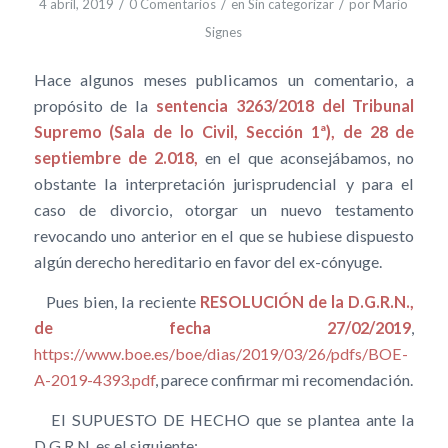
/
/
/
4 abril, 2019
0 Comentarios
en
Sin categorizar
por
Mario
Signes
Hace algunos meses publicamos un comentario, a
propósito de la
sentencia 3263/2018 del Tribunal
Supremo (Sala de lo Civil, Sección 1ª), de 28 de
septiembre de 2.018,
en el que aconsejábamos, no
obstante la interpretación jurisprudencial y para el
caso de divorcio, otorgar un nuevo testamento
revocando uno anterior en el que se hubiese dispuesto
algún derecho hereditario en favor del ex-cónyuge.
Pues bien, la reciente
RESOLUCIÓN de la D.G.R.N.,
de fecha 27/02/2019
,
https://www.boe.es/boe/dias/2019/03/26/pdfs/BOE-
A-2019-4393.pdf
, parece confirmar mi recomendación.
El SUPUESTO DE HECHO que se plantea ante la
D.G.R.N. es el siguiente: