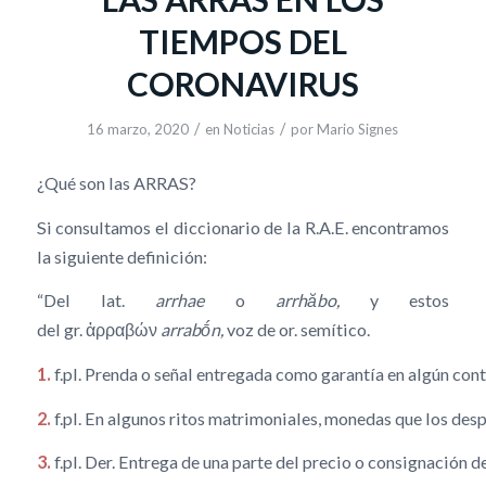
TIEMPOS DEL
CORONAVIRUS
/
/
16 marzo, 2020
en
Noticias
por
Mario Signes
¿Qué son las ARRAS?
Si consultamos el diccionario de la R.A.E. encontramos
la siguiente definición:
“Del lat.
arrhae
o
arrhăbo,
y estos
del gr. ἀρραβών
arrabṓn,
voz de or. semítico.
1.
f.pl. Prenda o señal entregada como garantía en algún cont
2.
f.pl. En algunos ritos matrimoniales, monedas que los de
3.
f.pl. Der. Entrega de una parte del precio o consignación 